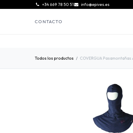
͏
+34 669 78 50 51
info@epives.es
CONTACTO
Todos los productos
COVERGUA Pasamontañas 