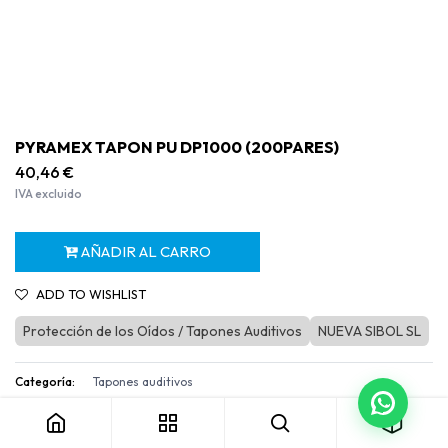
PYRAMEX TAPON PU DP1000 (200PARES)
40,46
€
IVA excluido
AÑADIR AL CARRO
ADD TO WISHLIST
Protección de los Oídos / Tapones Auditivos
NUEVA SIBOL SL
PYRAMEX TAPON PU DP1000 (200PARES)
Categoría:
Tapones auditivos
Términos y condiciones
Garantía de devolución de 30 días