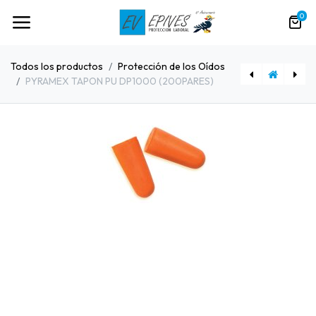
0
Todos los productos
Protección de los Oídos
PYRAMEX TAPON PU DP1000 (200PARES)
[22009] TAPON BIP CORDED BLUE DETECTABLE SNR37 (150 PARES)
[80637] JSP Tapones Maxifit Pro™ con cordón (SNR32)