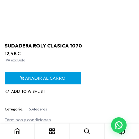
SUDADERA ROLY CLASICA 1070
12,48
€
IVA excluido
AÑADIR AL CARRO
ADD TO WISHLIST
Categoría:
Sudaderas
SUDADERA ROLY CLASICA 1070
Términos y condiciones
Garantía de devolución de 30 días
Envío: 2-3 días laborables