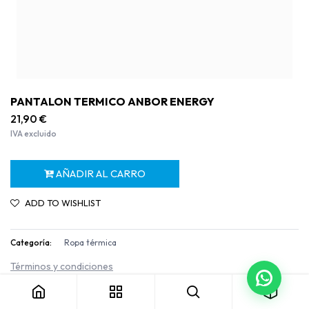
PANTALON TERMICO ANBOR ENERGY
21,90
€
IVA excluido
AÑADIR AL CARRO
ADD TO WISHLIST
Categoría:
Ropa térmica
PANTALON TERMICO ANBOR ENERGY
Términos y condiciones
Garantía de devolución de 30 días
Envío: 2-3 días laborables