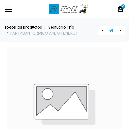
0
Todos los productos
Vestuario Frío
PANTALON TERMICO ANBOR ENERGY
[80507] TAPACUELLOS TERMICO RACE ANBOR
[80505] CAMISETA TERMICA ANBOR XTREME