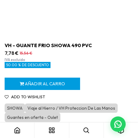
VH - GUANTE FRIO SHOWA 490 PVC
7,78
€
15,56
€
IVA excluido
50.00 % DE DESCUENTO
AÑADIR AL CARRO
ADD TO WISHLIST
SHOWA
Viaje al Hierro / VH Proteccion De Las Manos
VH - GUANTE FRIO SHOWA 490 PVC
Guantes en oferta - Oulet
Categoría:
VH protección de las manos