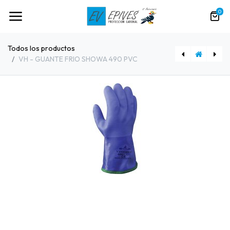
0
Todos los productos
VH - GUANTE FRIO SHOWA 490 PVC
[80531] VH - CHALECO AV C3610 CREMALLERA
[80611] VH - GUANTE SHOWA NITRILO NRJ 707HVO