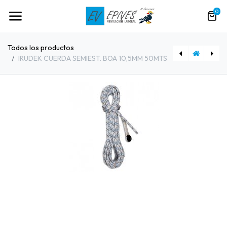
0
Todos los productos
IRUDEK CUERDA SEMIEST. BOA 10,5MM 50MTS
[80605] IRUDEK CUERDA SEMIEST. BOA 10,5MM 30MTS
[80607] IRUDEK ANTICAIDAS SK1 FIJO