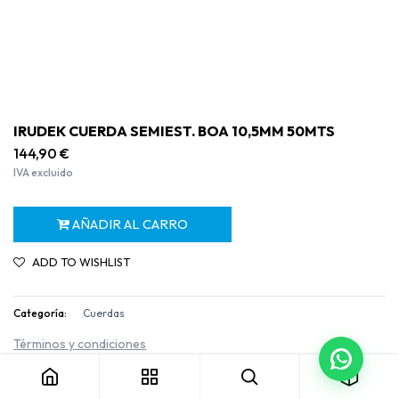
IRUDEK CUERDA SEMIEST. BOA 10,5MM 50MTS
144,90
€
IVA excluido
AÑADIR AL CARRO
ADD TO WISHLIST
Categoría:
Cuerdas
IRUDEK CUERDA SEMIEST. BOA 10,5MM 50MTS
Términos y condiciones
Garantía de devolución de 30 días
Envío: 2-3 días laborables