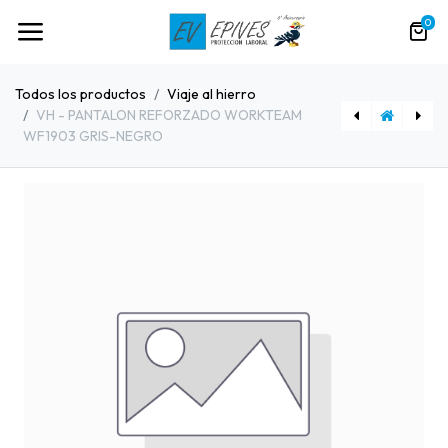
0
Todos los productos
Viaje al hierro
VH - PANTALON REFORZADO WORKTEAM
WF1903 GRIS-NEGRO
[88933] VH - CAZADORA SEANA LAD 100% ALG.
[80649] VH - WORKTEAM BATA B3012 ALIMENTACION