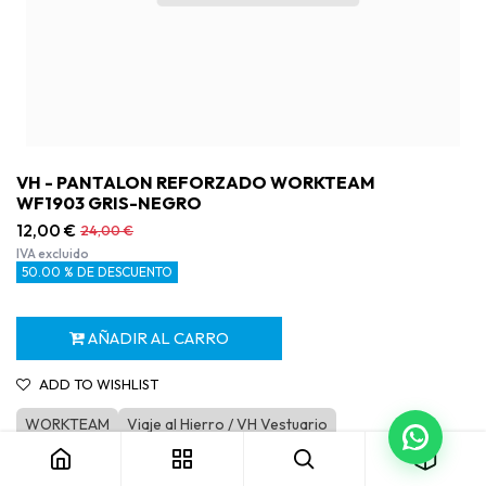
VH - PANTALON REFORZADO WORKTEAM
WF1903 GRIS-NEGRO
12,00
€
24,00
€
IVA excluido
50.00 % DE DESCUENTO
AÑADIR AL CARRO
ADD TO WISHLIST
VH - PANTALON REFORZADO WORKTEAM WF1903 GRIS-NEGRO
WORKTEAM
Viaje al Hierro / VH Vestuario
Vestuario en oferta - Outlet