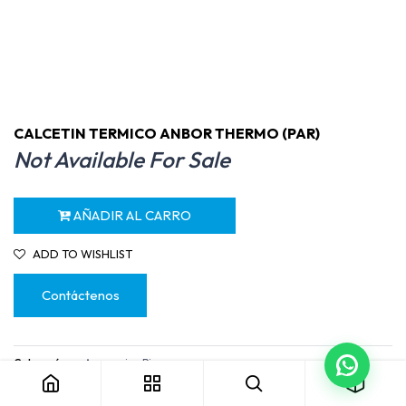
CALCETIN TERMICO ANBOR THERMO (PAR)
Not Available For Sale
AÑADIR AL CARRO
ADD TO WISHLIST
Contáctenos
CALCETIN TERMICO ANBOR THERMO (PAR)
Not Available For Sale
Categoría:
Acessorios Pies
Términos y condiciones