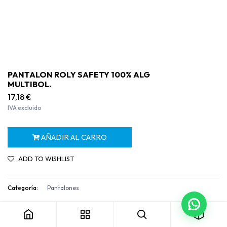
PANTALON ROLY SAFETY 100% ALG
MULTIBOL.
17,18
€
IVA excluido
AÑADIR AL CARRO
ADD TO WISHLIST
Categoría:
Pantalones
PANTALON ROLY SAFETY 100% ALG MULTIBOL.
Términos y condiciones
Garantía de devolución de 30 días
Envío: 2-3 días laborables