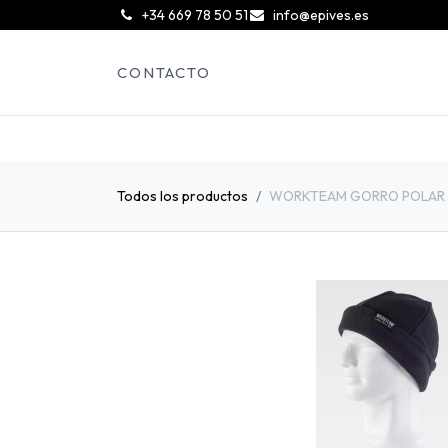
͏
+34 669 78 50 51
info@epives.es
CONTACTO
Todos los productos
WORKTEAM GORRO POLAR