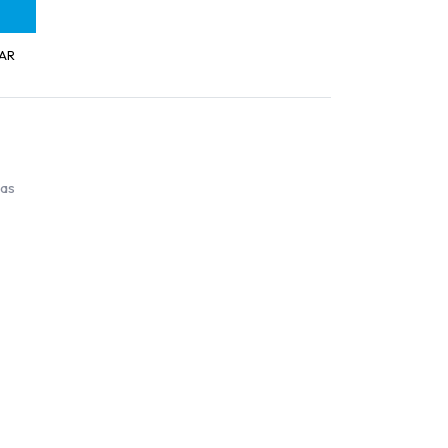
AR
ías