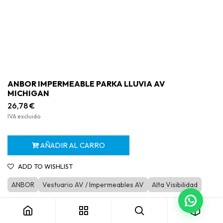
ANBOR IMPERMEABLE PARKA LLUVIA AV
MICHIGAN
26,78
€
IVA excluido
AÑADIR AL CARRO
ADD TO WISHLIST
ANBOR
Vestuario AV / Impermeables AV
Alta Visibilidad
ANBOR IMPERMEABLE PARKA LLUVIA AV MICHIGAN
Categoría:
Impermeables AV