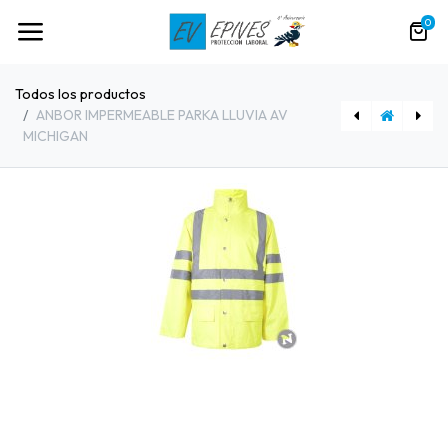
0
Todos los productos
ANBOR IMPERMEABLE PARKA LLUVIA AV
MICHIGAN
[89000] CAMISETA ATEX CATEX 2B
[88977] CAZADORA ATEX SEANA SUÑER 1 2B