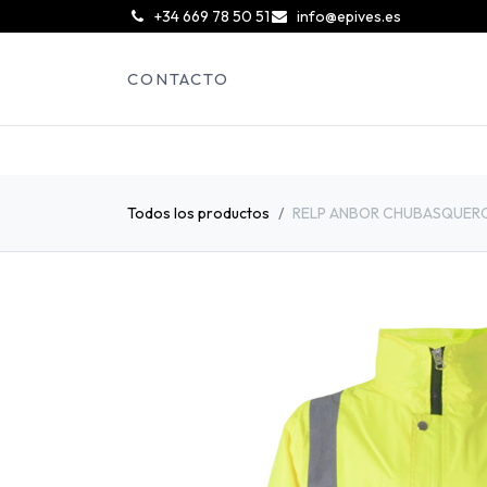
͏
+34 669 78 50 51
info@epives.es
CONTACTO
Todos los productos
RELP ANBOR CHUBASQUERO