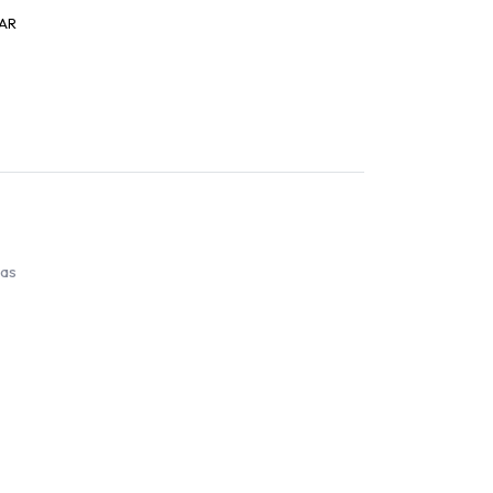
AR
ías