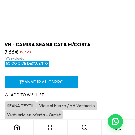
VH - CAMISA SEANA CATA M/CORTA
7,66
€
15,32
€
IVA excluido
50.00 % DE DESCUENTO
AÑADIR AL CARRO
ADD TO WISHLIST
SEANA TEXTIL
Viaje al Hierro / VH Vestuario
VH - CAMISA SEANA CATA M/CORTA
Vestuario en oferta - Outlet
Categoría:
VH Vestuario