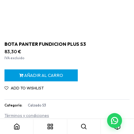
BOTA PANTER FUNDICION PLUS S3
83,30
€
IVA excluido
AÑADIR AL CARRO
ADD TO WISHLIST
Categoría:
Calzado S3
BOTA PANTER FUNDICION PLUS S3
Términos y condiciones
Garantía de devolución de 30 días
Envío: 2-3 días laborables