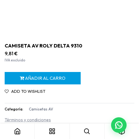
CAMISETA AV ROLY DELTA 9310
9,81
€
IVA excluido
AÑADIR AL CARRO
ADD TO WISHLIST
Categoría:
Camisetas AV
CAMISETA AV ROLY DELTA 9310
Términos y condiciones
Garantía de devolución de 30 días
Envío: 2-3 días laborables