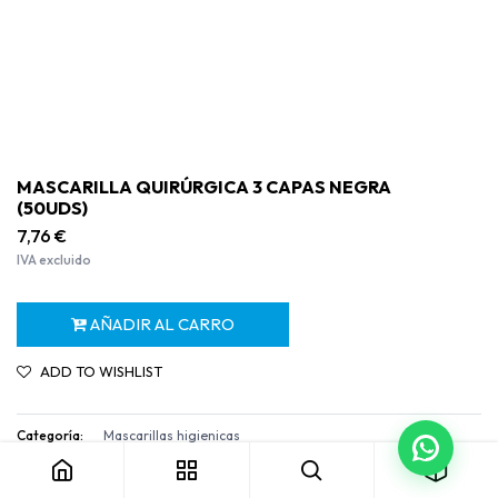
MASCARILLA QUIRÚRGICA 3 CAPAS NEGRA
(50UDS)
7,76
€
IVA excluido
AÑADIR AL CARRO
ADD TO WISHLIST
MASCARILLA QUIRÚRGICA 3 CAPAS NEGRA (50UDS)
Categoría:
Mascarillas higienicas
Términos y condiciones
Garantía de devolución de 30 días