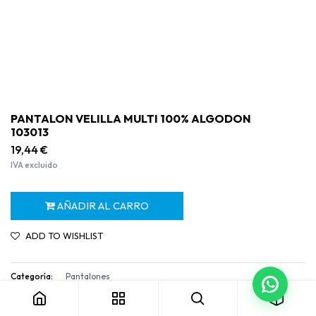
PANTALON VELILLA MULTI 100% ALGODON
103013
19,44
€
IVA excluido
AÑADIR AL CARRO
ADD TO WISHLIST
PANTALON VELILLA MULTI 100% ALGODON 103013
Categoría:
Pantalones
Términos y condiciones
Garantía de devolución de 30 días