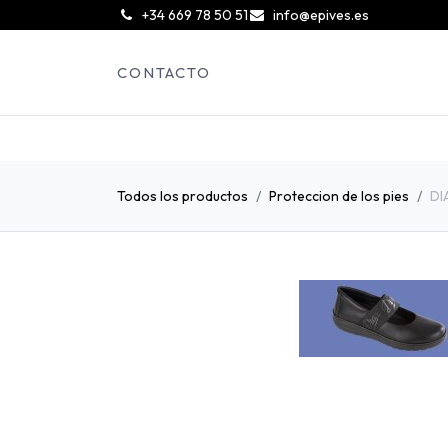
͏
+34 669 78 50 51
info@epives.es
CONTACTO
Todos los productos
Proteccion de los pies
DI