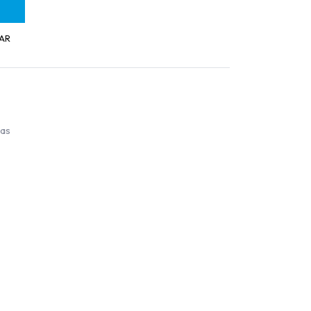
AR
ías