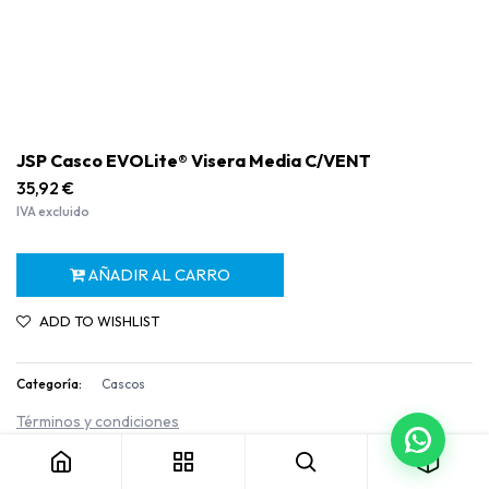
JSP Casco EVOLite® Visera Media C/VENT
35,92
€
IVA excluido
AÑADIR AL CARRO
ADD TO WISHLIST
Categoría:
Cascos
JSP Casco EVOLite® Visera Media C/VENT
Términos y condiciones
Garantía de devolución de 30 días
Envío: 2-3 días laborables