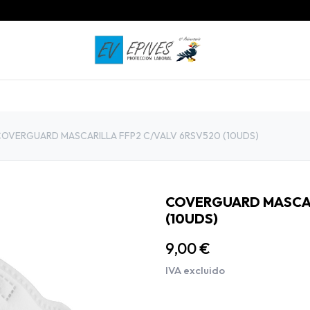
INICIO
PRODUCTOS
CONTACTO
OVERGUARD MASCARILLA FFP2 C/VALV 6RSV520 (10UDS)
COVERGUARD MASCAR
(10UDS)
9,00
€
IVA excluido