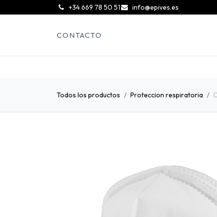
͏
+34 669 78 50 51
info@epives.es
CONTACTO
Todos los productos
Proteccion respiratoria
C