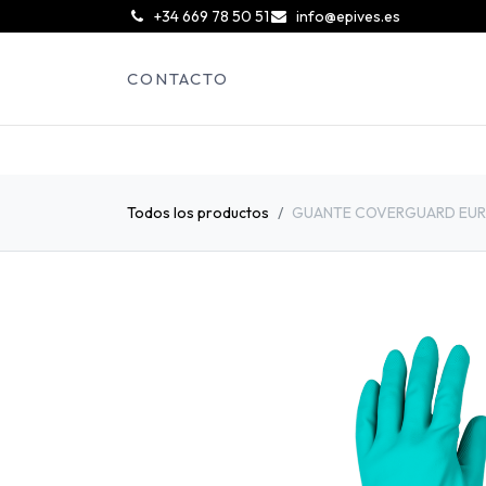
͏
+34 669 78 50 51
info@epives.es
CONTACTO
Todos los productos
GUANTE COVERGUARD EUR