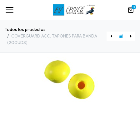
0
Todos los productos
COVERGUARD ACC. TAPONES PARA BANDA
(200UDS)
[91188] COVERGUARD BANDA TAPON ARCEAU BOP
[91277] CLIMAX OREJERA 9-P 25dB