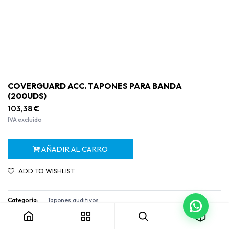
COVERGUARD ACC. TAPONES PARA BANDA
(200UDS)
103,38
€
IVA excluido
AÑADIR AL CARRO
ADD TO WISHLIST
COVERGUARD ACC. TAPONES PARA BANDA (200UDS)
Categoría:
Tapones auditivos
Términos y condiciones
Garantía de devolución de 30 días