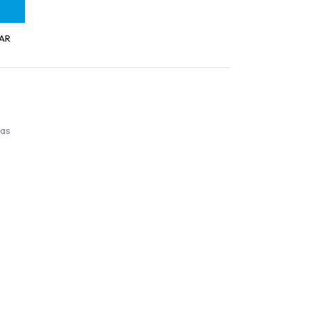
AR
ías