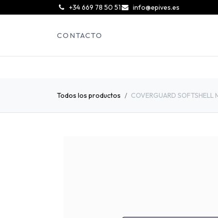
͏
+34 669 78 50 51
info@epives.es
CONTACTO
Todos los productos
COVERGUARD SOFTSHELL MU