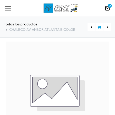
0
Todos los productos
CHALECO AV ANBOR ATLANTA BICOLOR
[91305] WORKTEAM CHALECO AV BICOLOR C2921
[91248] POLO AV ANBOR MONACO CLASE2