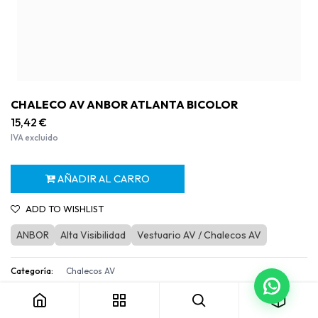
CHALECO AV ANBOR ATLANTA BICOLOR
15,42
€
IVA excluido
AÑADIR AL CARRO
ADD TO WISHLIST
ANBOR
Alta Visibilidad
Vestuario AV / Chalecos AV
CHALECO AV ANBOR ATLANTA BICOLOR
Categoría:
Chalecos AV
Términos y condiciones
Garantía de devolución de 30 días