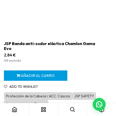
JSP Banda anti-sudor elástica Chamlon Gama
Evo
2,84
€
IVA excluido
AÑADIR AL CARRO
ADD TO WISHLIST
Protección de la Cabeza / ACC. Cascos
JSP SAFETY
JSP Banda anti-sudor elástica Chamlon Gama Evo
Accesorios para Cascos