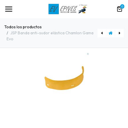
0
Todos los productos
JSP Banda anti-sudor elástica Chamlon Gama
Evo
[91352] BOTA PANTER VOLTIO SBP
[91369] JSP Gafa LENS para casco EVO VISTA Lens