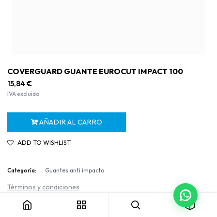
COVERGUARD GUANTE EUROCUT IMPACT 100
15,84
€
IVA excluido
AÑADIR AL CARRO
ADD TO WISHLIST
Categoría:
Guantes anti impacto
COVERGUARD GUANTE EUROCUT IMPACT 100
Términos y condiciones
Garantía de devolución de 30 días
Envío: 2-3 días laborables