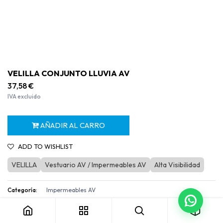
VELILLA CONJUNTO LLUVIA AV
37,58
€
IVA excluido
AÑADIR AL CARRO
ADD TO WISHLIST
VELILLA
Vestuario AV / Impermeables AV
Alta Visibilidad
VELILLA CONJUNTO LLUVIA AV
Categoría:
Impermeables AV
Términos y condiciones
Garantía de devolución de 30 días