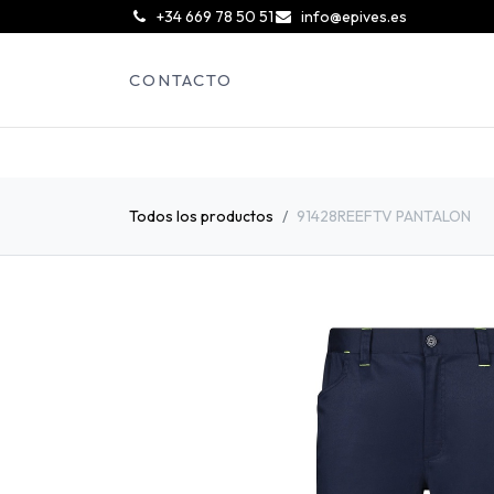
͏
+34 669 78 50 51
info@epives.es
CONTACTO
Todos los productos
91428REEFTV PANTALON