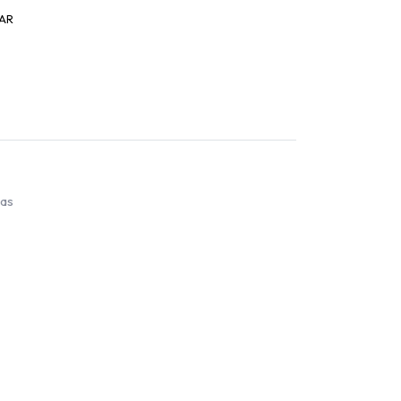
AR
ías