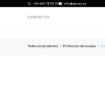
͏
+34 669 78 50 51
info@epives.es
CONTACTO
Todos los productos
Proteccion de los pies
ZA