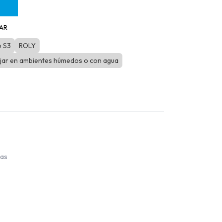
AR
o S3
ROLY
ajar en ambientes húmedos o con agua
ías