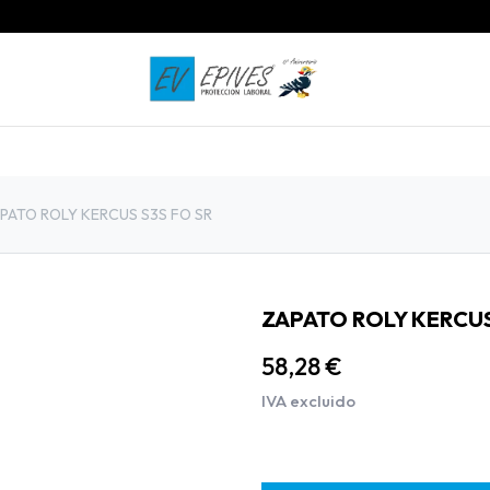
INICIO
PRODUCTOS
CONTACTO
PATO ROLY KERCUS S3S FO SR
ZAPATO ROLY KERCUS
58,28
€
IVA excluido