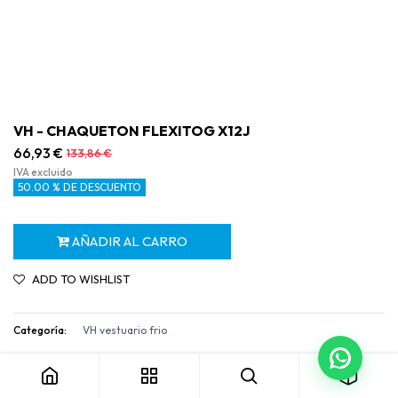
VH - CHAQUETON FLEXITOG X12J
66,93
€
133,86
€
IVA excluido
50.00 % DE DESCUENTO
AÑADIR AL CARRO
ADD TO WISHLIST
Categoría:
VH vestuario frio
VH - CHAQUETON FLEXITOG X12J
Términos y condiciones
Garantía de devolución de 30 días