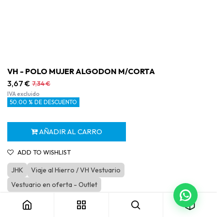
VH - POLO MUJER ALGODON M/CORTA
3,67
€
7,34
€
IVA excluido
50.00 % DE DESCUENTO
AÑADIR AL CARRO
ADD TO WISHLIST
JHK
Viaje al Hierro / VH Vestuario
VH - POLO MUJER ALGODON M/CORTA
Vestuario en oferta - Outlet
Categoría:
VH Vestuario