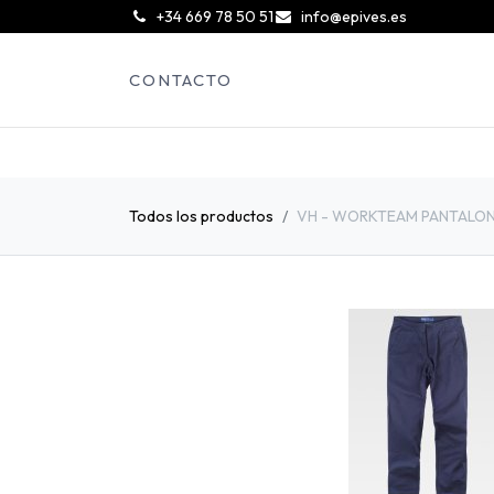
͏
+34 669 78 50 51
info@epives.es
CONTACTO
Todos los productos
VH - WORKTEAM PANTALON