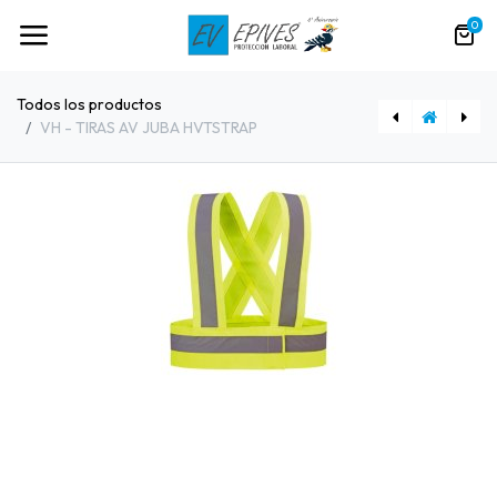
0
Todos los productos
VH - TIRAS AV JUBA HVTSTRAP
[91585] VH - PANTALON VELILLA 253001 S/BOLSILLOS
[91607] VH - SUDADERA ANBOR ZIPPER M/CREM