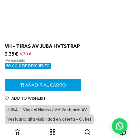
VH - TIRAS AV JUBA HVTSTRAP
3,35
€
6,70
€
IVA excluido
50.00 % DE DESCUENTO
AÑADIR AL CARRO
ADD TO WISHLIST
JUBA
Viaje al Hierro / VH Vestuario AV
VH - TIRAS AV JUBA HVTSTRAP
Vestuario alta visibilidad en oferta - Outlet
Categoría:
VH Vestuario AV