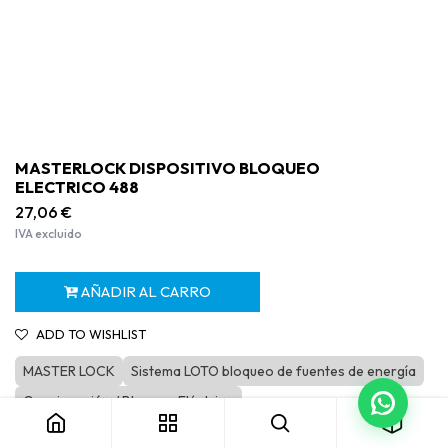
MASTERLOCK DISPOSITIVO BLOQUEO
ELECTRICO 488
27,06
€
IVA excluido
AÑADIR AL CARRO
ADD TO WISHLIST
MASTER LOCK
Sistema LOTO bloqueo de fuentes de energía
MASTERLOCK DISPOSITIVO BLOQUEO ELECTRICO 488
Consignación / Bloqueo Eléctrico