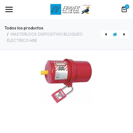
0
Todos los productos
MASTERLOCK DISPOSITIVO BLOQUEO
ELECTRICO 488
[91236] MASTERLOCK KIT MANTENIMIENTO MAINKIT-EN
[100982] BALACLAVA PROJOB 9015 POLAR NEGRA