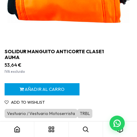
SOLIDUR MANGUITO ANTICORTE CLASE1
AUMA
53,64
€
IVA excluido
AÑADIR AL CARRO
ADD TO WISHLIST
Vestuario / Vestuario Motoserrista
TRBL
SOLIDUR MANGUITO ANTICORTE CLASE1 AUMA
Categoría:
Vestuario Motoserrista