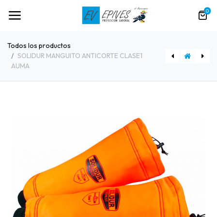
0
Todos los productos
SOLIDUR MANGUITO ANTICORTE CLASE1
AUMA
[91603] TRBL ZAHON DESBROCE PRO 40204
[91601] SOLIDUR GUANTE ANTIPERFORACION GA01