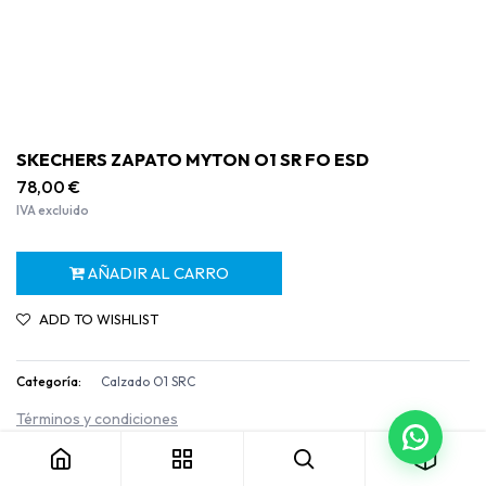
SKECHERS ZAPATO MYTON O1 SR FO ESD
78,00
€
IVA excluido
AÑADIR AL CARRO
ADD TO WISHLIST
Categoría:
Calzado O1 SRC
SKECHERS ZAPATO MYTON O1 SR FO ESD
Términos y condiciones
Garantía de devolución de 30 días
Envío: 2-3 días laborables