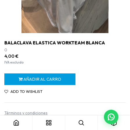
BALACLAVA ELASTICA WORKTEAM BLANCA
0
4,00
€
IVA excluido
AÑADIR AL CARRO
ADD TO WISHLIST
BALACLAVA ELASTICA WORKTEAM BLANCA
Términos y condiciones
Garantía de devolución de 30 días
Envío: 2-3 días laborables