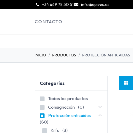
͏
+34 669 78 50 51
info@epives.es
CONTACTO
INICIO
PRODUCTOS
PROTECCIÓN ANTICAIDAS
Categorías
Todos los productos
Consignación
(0)
Protección anticaidas
(80)
Kit´s
(3)