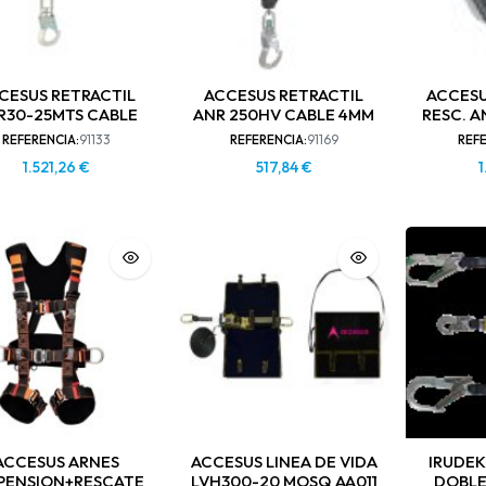
CESUS RETRACTIL
ACCESUS RETRACTIL
ACCESU
R30-25MTS CABLE
ANR 250HV CABLE 4MM
RESC. 
REFERENCIA:
91133
REFERENCIA:
91169
REFE
1.521,26
€
517,84
€
1
ACCESUS ARNES
ACCESUS LINEA DE VIDA
IRUDE
PENSION+RESCATE
LVH300-20 MOSQ AA011
DOBLE