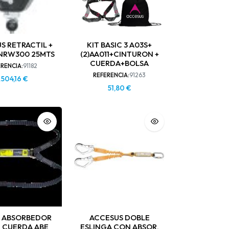
S RETRACTIL +
KIT BASIC 3 A03S+
ANRW300 25MTS
(2)AA011+CINTURON +
CUERDA+BOLSA
RENCIA:
91182
REFERENCIA:
91263
.504,16
€
51,80
€
K ABSORBEDOR
ACCESUS DOBLE
 CUERDA ABE
ESLINGA CON ABSOR.