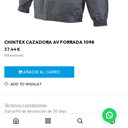
CHINTEX CAZADORA AV FORRADA 1098
37,44
€
IVA excluido
AÑADIR AL CARRO
ADD TO WISHLIST
Términos y condiciones
CHINTEX CAZADORA AV FORRADA 1098
Garantía de devolución de 30 días
Envío: 2-3 días laborables