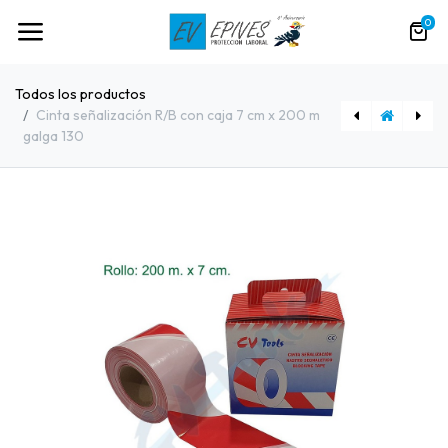
0
Todos los productos
Cinta señalización R/B con caja 7 cm x 200 m
galga 130
Cono Señaliz. 50 cm. camisa reflec.2 P. CVT
Polo SOL´S PRIME MEN 00571