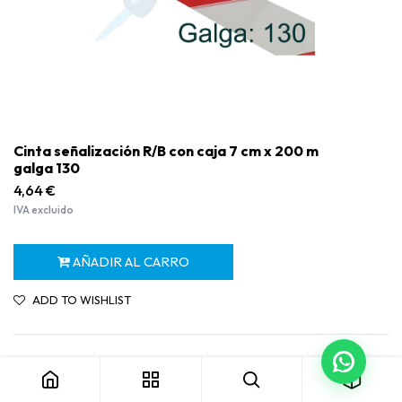
Cinta señalización R/B con caja 7 cm x 200 m
galga 130
4,64
€
IVA excluido
AÑADIR AL CARRO
ADD TO WISHLIST
Cinta señalización R/B con caja 7 cm x 200 m galga 130
Términos y condiciones
Garantía de devolución de 30 días