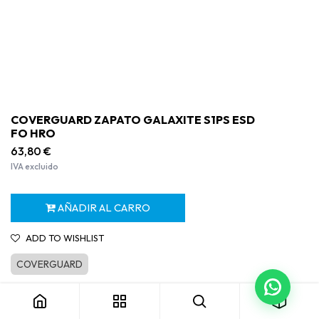
COVERGUARD ZAPATO GALAXITE S1PS ESD
FO HRO
63,80
€
IVA excluido
AÑADIR AL CARRO
ADD TO WISHLIST
COVERGUARD
COVERGUARD ZAPATO GALAXITE S1PS ESD FO HRO
Categoría:
VH Protección de los pies