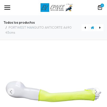
0
Todos los productos
PORTWEST MANGUITO ANTICORTE A690
45cms
BERMUDA WORKTEAM C2707 2 BANDAS SEG.
GUANTE JUBA NEOPRENO 5630 THERMA OIL