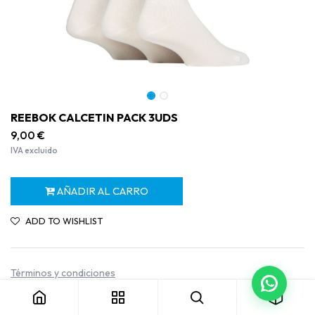
REEBOK CALCETIN PACK 3UDS
9,00
€
IVA excluido
AÑADIR AL CARRO
ADD TO WISHLIST
REEBOK CALCETIN PACK 3UDS
Términos y condiciones
Garantía de devolución de 30 días
Envío: 2-3 días laborables