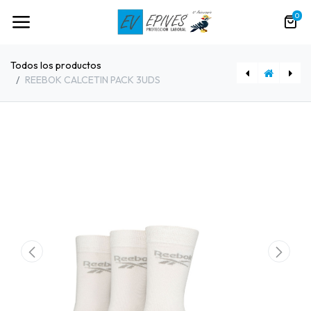
0
Todos los productos
REEBOK CALCETIN PACK 3UDS
COFRA ZAPATO S1PS HRO FO SR TORKON
POLO AV VELILLA 305533 GALARZA