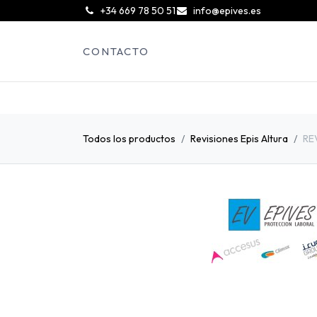
͏
+34 669 78 50 51
info@epives.es
CONTACTO
Todos los productos
Revisiones Epis Altura
RE