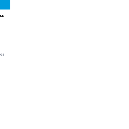
AR
ías