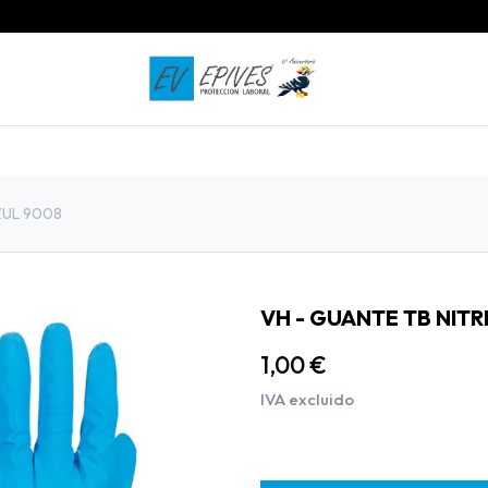
INICIO
PRODUCTOS
CONTACTO
ZUL 9008
VH - GUANTE TB NITR
1,00
€
IVA excluido