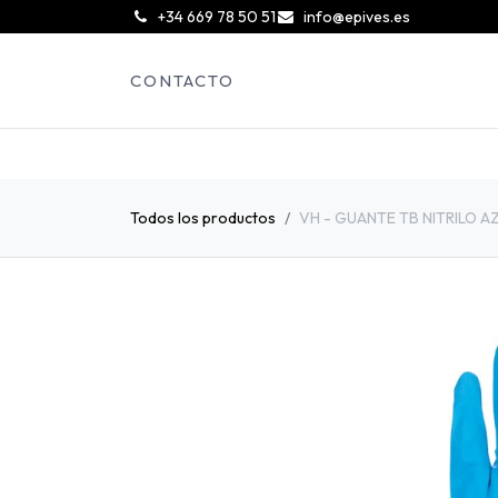
͏
+34 669 78 50 51
info@epives.es
CONTACTO
Todos los productos
VH - GUANTE TB NITRILO A