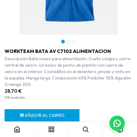
WORKTEAM BATA AV C7102 ALIMENTACION
Descripción Bata unisex para alimentación. Cuello solapa y cierre
central de velcro. Un bolso de pecho de plastón con cierre de
velcro en el interior. Costadillos en el delantero, pinzas y cinto en
la espalda. Manga larga. Composición 65% Poliéster 35% Algodón
Gramaje 200
28,70
€
IVA excluido
AÑADIR AL CARRO
WORKTEAM BATA AV C7102 ALIMENTACION
ADD TO WISHLIST