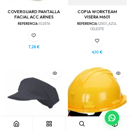
COVERGUARD PANTALLA
COFIA WORKTEAM
FACIAL ACC ARNES
VISERA M601
REFERENCIA:
102576
REFERENCIA:
12501_AZUL
CELESTE
7,28
€
4,10
€
COFIA VISERA+REDECILLA
CASCO CLIMAX 5-RG