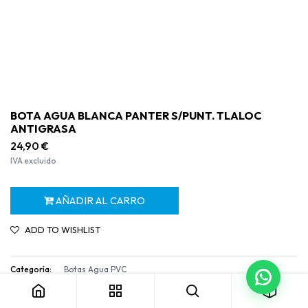
BOTA AGUA BLANCA PANTER S/PUNT. TLALOC
ANTIGRASA
24,90
€
IVA excluido
AÑADIR AL CARRO
ADD TO WISHLIST
BOTA AGUA BLANCA PANTER S/PUNT. TLALOC ANTIGRASA
Categoría:
Botas Agua PVC
Términos y condiciones
Garantía de devolución de 30 días