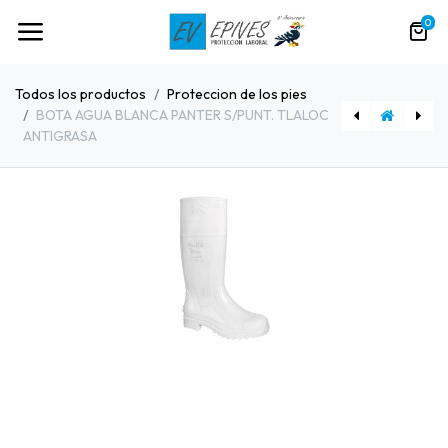
0
Todos los productos
Proteccion de los pies
BOTA AGUA BLANCA PANTER S/PUNT. TLALOC
ANTIGRASA
[90073] JSP Gafa EVOSPEC para EVOLite®, EVO® 2/3/5
[90058] COVERGUARD PUNTERA DE VISITA T-S (34 A 37)