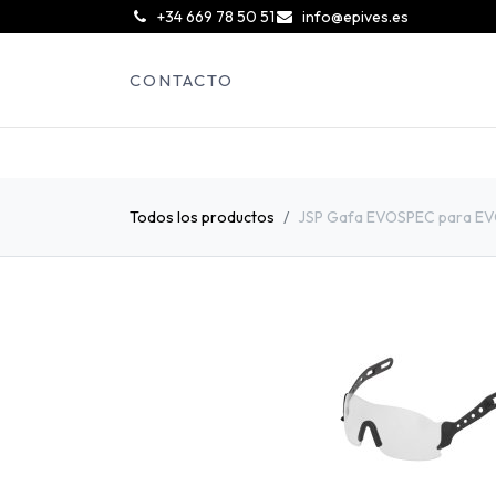
͏
+34 669 78 50 51
info@epives.es
CONTACTO
Todos los productos
JSP Gafa EVOSPEC para EVO