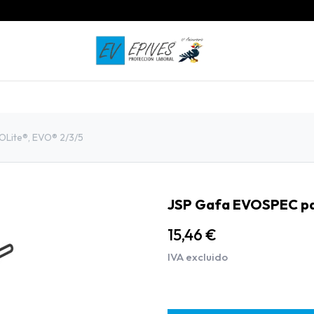
INICIO
PRODUCTOS
CONTACTO
Lite®, EVO® 2/3/5
JSP Gafa EVOSPEC pa
15,46
€
IVA excluido