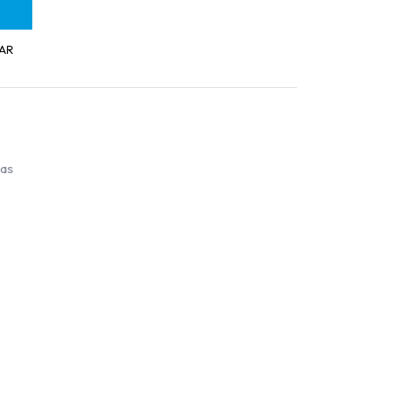
AR
ías