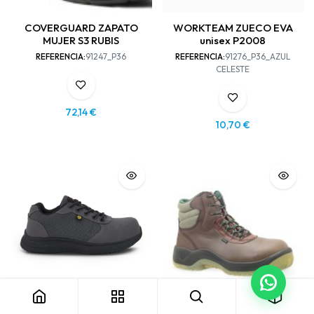
COVERGUARD ZAPATO
WORKTEAM ZUECO EVA
MUJER S3 RUBIS
unisex P2008
REFERENCIA:
91247_P36
REFERENCIA:
91276_P36_AZUL
CELESTE
72,14
€
10,70
€
CHINTEX ZAPATO 8000
BOTA PANTER VOLTIO SBP